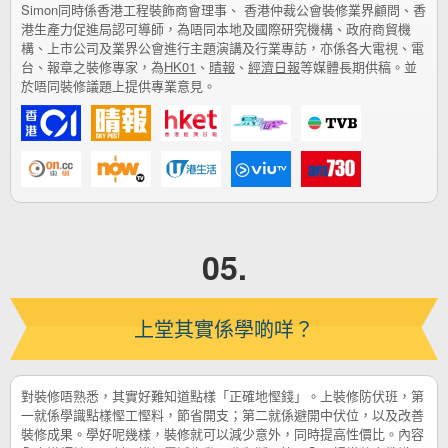
Simon同時係香港工程裝飾商會理事、 香港仲裁公會裝修業界顧問、香
港生產力促進局認可導師，為唔同本地及國際研究機構、政府商貿機
構、上市公司及業界公會進行主題演講及行業專訪，亦係各大電視、電
台、報章之裝修專家，為
HK01
、
晴報
、
經濟日報
等媒體長期供稿。並
於唔同裝修議題上提供專業意見。
05.
上堂其實係學啲咩？
對裝修唔熟悉，其實好難知道點樣「正確地慳錢」。上裝修防伏班，第
一就係學識點樣慳工慳料，節省開支；第二就係避開中伏位，以及改善
裝修成果。學好呢幾樣，裝修就可以減少意外，同時提高性價比。內容