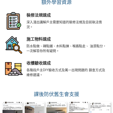
額外學習資源
裝修法規速成
深入淺出講解⼾主需要知道的裝修法規及⽬前執法情
況。
施⼯物料速成
防⽔點做、磚點鋪、⽊料點揀、喉路點走、 油漆點分，
⼀次解答你所有疑問。
收樓驗收速成
各階段⼾主DIY驗收⽅式及萬⼀出現問題的 篩查⽅式及
維修建議。
課後防伏舊生會支援