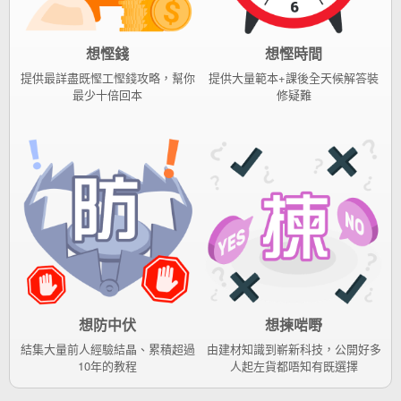
想慳錢
想慳時間
提供最詳盡既慳工慳錢攻略，幫你
提供大量範本+課後全天候解答裝
最少十倍回本
修疑難
想防中伏
想揀啱嘢
結集大量前人經驗結晶、累積超過
由建材知識到嶄新科技，公開好多
10年的教程
人起左貨都唔知有既選擇