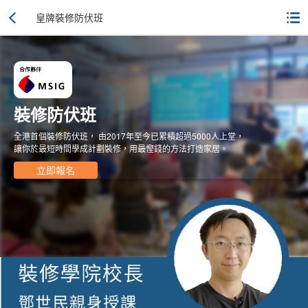
皇牌裝修防伏班
裝修防伏班
全港⾸個裝修防伏班， 由2017年⾄今已累積超過5000⼈上堂，
讓你於最短時間學成計劃裝修，⽤最慳錢的⽅法打造家居。
立即報名