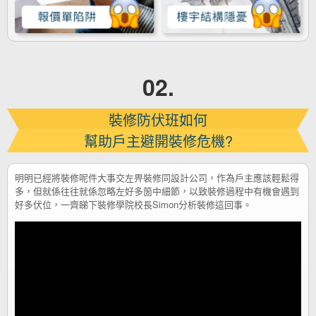
02.
裝修防伏班如何
幫助⼾主避開裝修危機?
明明已經將裝修呢件大事交左畀裝修同設計公司，作為戶主應該輕鬆得
多，但就係往往就係忽略左好多箇中細節，以致裝修過程中有機會遇到
好多伏位，一齊睇下裝修學院校長Simon分析裝修這回事。