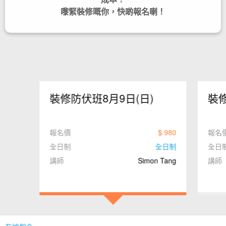
嚟緊裝修嘅你，快啲報名喇！
裝修防伏班8月9日(日)
裝修
報名價
$ 980
報名
全日制
全日制
全日
講師
Simon Tang
講師