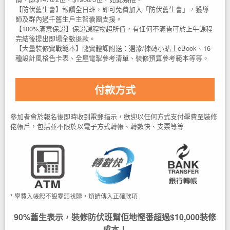
【防伏舊生會】報讀全日班，即可免費加入「防伏舊生會」，獲導
師及群內過千舊生戶主智囊團支援。
【100%滿意保證】保證課程物超所值，有任何不滿皆可於上午課程
完結後提出即場全數退款。
【大量裝修實戰範本】隨實體課附送：選漆/揀磚小貼士eBook、16
種設計風格色卡表、全屋電掣參考清單、裝修預算參考範本等等。
付款方式
參加者會於報名後即時收到電郵指示，歡迎以任何方式支付學費至裝修
佬帳戶，包括並不限於以電子方式轉帳、轉數快、支票等等
* 學費入帳恕不設零頭找贖，煩請傳入正確款項
90%舊生表示，裝修防伏班幫佢地慳番超過$10,000裝修
成本！