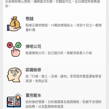
全由導師精心原創，講解靈活生動，非翻版可比。全日課堂將會教識
你：
慳錢
點樣正確地慳錢，10萬蚊慳錢貼士，用到十份之一都慳
番$1萬
揀啱公司
點樣揀啱公司：自己識分析，唔駛淨係靠人介紹
認識裝修
就「行規、施工、法規、建材」等等提供豐富課後學習
資源，有問必答
實用範本
助你做好預算、分析報價單及檢閱條款、防範不合理附
加收費，以及監察裝修進度