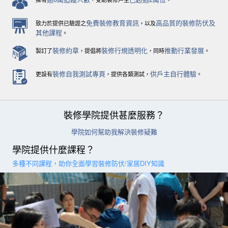
免費裝修教育資訊
高品質的裝修防伏及
致力於提供已驗證之
，以及
其他課程
。
裝修約章
裝修行規透明化
推動行業發展
製訂了
，提倡將
，同時
。
裝修自我測試專頁
供戶主自行體驗
更設有
，提供各類測試，
。
裝修學院提供甚麼服務？
學院如何幫助我解決裝修疑難
學院提供什麼課程？
多種不同課程，助你全面學習裝修防伏/家居DIY知識