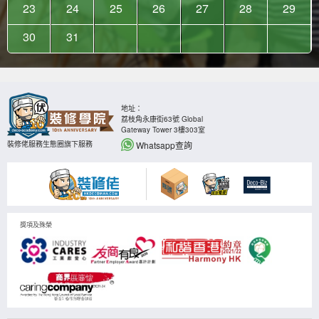
23
24
25
26
27
28
29
30
31
地址：
荔枝角永康街63號 Global
Gateway Tower 3樓303室
Whatsapp查詢
裝修佬服務生態圈旗下服務
獎項及殊榮