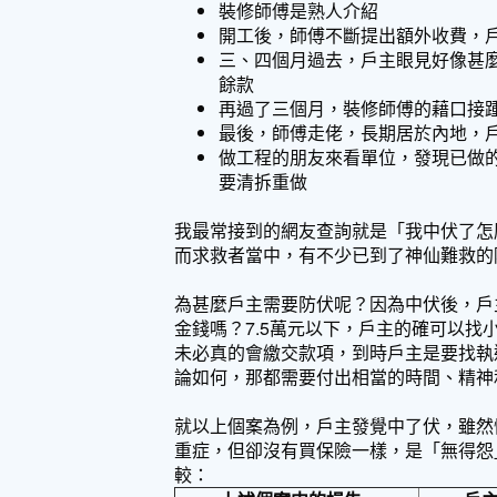
裝修師傅是熟人介紹
開工後，師傅不斷提出額外收費，
三、四個月過去，戶主眼見好像甚
餘款
再過了三個月，裝修師傅的藉口接
最後，師傅走佬，長期居於內地，
做工程的朋友來看單位，發現已做
要清拆重做
我最常接到的網友查詢就是「我中伏了怎
而求救者當中，有不少已到了神仙難救的
為甚麼戶主需要防伏呢？因為中伏後，戶
金錢嗎？7.5萬元以下，戶主的確可以
未必真的會繳交款項，到時戶主是要找執
論如何，那都需要付出相當的時間、精神
就以上個案為例，戶主發覺中了伏，雖然
重症，但卻沒有買保險一樣，是「無得怨
較：