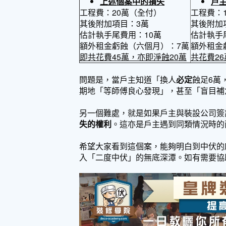
上述個案中的損失
戶
工程費：20萬（全付）
工程費：
其後附加項目：3萬
其後附加
估計執手尾費用：10萬
估計執手
額外租金虧蝕（六個月）：7萬
額外租金
即共花費45
萬，亦即淨蝕20
萬
共花費26
問題是，當戶主知道「換人
必定
蝕足6萬
期地「等師傅良心發現」，甚至「盲目補
另一個難處，就是如果戶主與裝設公司簽
失的權利
。這亦是戶主遇到同類情況時的
希望大家看到這個案，能夠明白到中伏的
入「二度中伏」的無底深潭。如有需要協