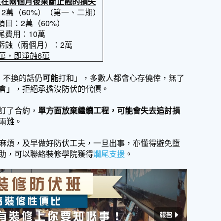
主在兩個月後果斷止蝕的損失
12萬（60%）（第一、二期）
項目：2萬（60%）
尾費用：10萬
虧蝕（兩個月）：2萬
萬，即淨蝕6
萬
，不換的話仍
可能
打和」，多數人都會心存僥倖，無了
倉」，拒絕承擔沒防伏的代價。
訂了合約，
單方面放棄繼續工程，可能會失去追討損
兩難。
麻煩，及早做好防伏工夫，一旦出事，亦懂得避免墮
助，可以聯絡裝修學院獲得
爛尾支援
。