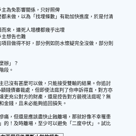
戶主為免影響關係，只好照俾
麼都未做，以為「找埋條數」有助加快進度，於是付清
踵而來，連死人塌樓都幾乎出埋
戶主想告也難
的項目做得不好，部分例如防水懷疑完全沒做，部分則
麼辦」？
階段。
主已沒有甚麼可以做，只能接受雙輸的結果。你追討
找小額錢債審裁處，但即使法庭判了你申訴得直，對方亦
達吏充公對方的財產，還是控告對方藐視法庭呢？無
和金錢，且未必能夠追回損失。
慘痛，但還是應該盡快止蝕離場，那就好像不幸罹患
」的！及時離場，至少可以避免「二度中伏」。試比