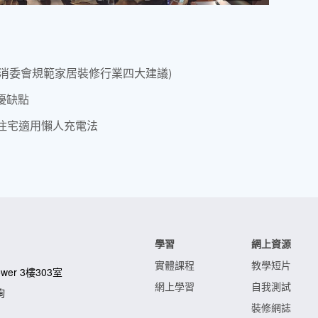
消委會規範家居裝修行業四大建議)
優缺點
商舖住宅適用懶人充電法
學習
網上資源
實體課程
教學短片
Tower 3樓303室
網上學習
自我測試
詢
裝修網誌