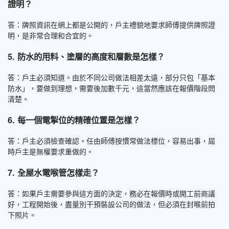
證明？
答：牌照資訊在網上都是公開的，戶主禮貌地要求師傅提供牌照證
明，是非常合理和合宜的。
5. 防水的用料、塗層的高度和層數是怎樣？
答：戶主必須知道。由於不同公司做法相差太遠，部分只包「基本
防水」，要做到理想，需要後加數千元，這當然應該在報價階段問
清楚。
6. 每一個電掣位的精確位置是怎樣？
答：戶主必須檢查確認。任由師傅按慣常做法標位，容易出事，屆
時戶主是無權要求重做的。
7. 全屋水電喉管怎樣走？
答：如果戶主需要參與這方面的決定，務必在報價時或開工前商議
好，工程開始後，盡量別干預裝設公司的做法，但必須在封喉前拍
下照片。