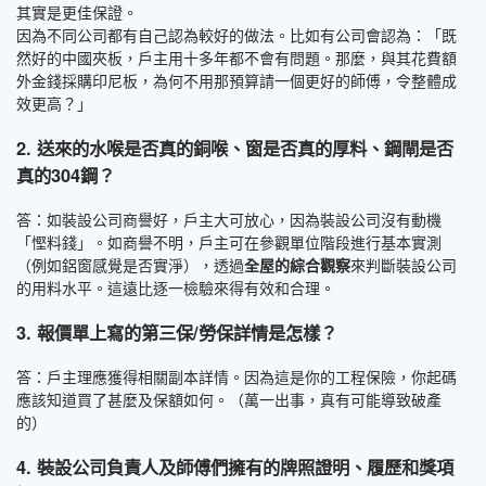
其實是更佳保證。
因為不同公司都有自己認為較好的做法。比如有公司會認為：「既
然好的中國夾板，戶主用十多年都不會有問題。那麼，與其花費額
外金錢採購印尼板，為何不用那預算請一個更好的師傅，令整體成
效更高？」
2. 送來的水喉是否真的銅喉、窗是否真的厚料、鋼閘是否
真的304鋼？
答：如裝設公司商譽好，戶主大可放心，因為裝設公司沒有動機
「慳料錢」。如商譽不明，戶主可在參觀單位階段進行基本實測
（例如鋁窗感覺是否實淨），透過
全屋的綜合觀察
來判斷裝設公司
的用料水平。這遠比逐一檢驗來得有效和合理。
3. 報價單上寫的第三保/勞保詳情是怎樣？
答：戶主理應獲得相關副本詳情。因為這是你的工程保險，你起碼
應該知道買了甚麼及保額如何。（萬一出事，真有可能導致破產
的）
4. 裝設公司負責人及師傅們擁有的牌照證明、履歷和獎項