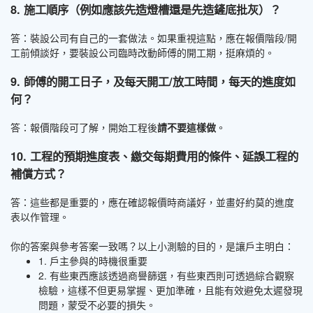
8. 施工順序（例如應該先造燈槽還是先造鏟底批灰）？
答：裝設公司有自己的一套做法。如果重視這點，應在報價階段/開
工前傾談好，要裝設公司臨時改動師傅的開工期，挺麻煩的。
9. 師傅的開工日子，及每天開工/放工時間，每天的進度如
何？
答：報價階段可了解，開始工程後
請不要這樣做
。
10. 工程的預期進度表、繳交每期費用的條件、延誤工程的
補償方式？
答：這些都是重要的，應在確認報價時商議好，並畫好約莫的進度
表以作管理。
你的答案與參考答案一致嗎？以上小測驗的目的，是讓戶主明白：
1. 戶主參與的時機很重要
2. 有些東西應該透過商譽篩選，有些東西則可透過綜合觀察
檢驗，這樣不但更易掌握、更加準確，且能有效避免太遲發現
問題，蒙受不必要的損失。