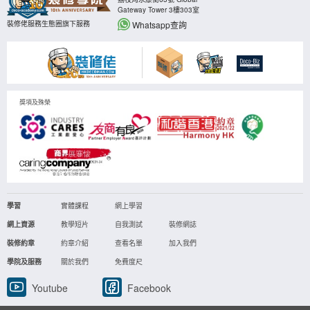
Gateway Tower 3樓303室
Whatsapp查詢
裝修佬服務生態圈旗下服務
獎項及殊榮
學習
實體課程
網上學習
網上資源
教學短片
自我測試
裝修網誌
裝修約章
約章介紹
查看名單
加入我們
學院及服務
關於我們
免費度尺
Youtube
Facebook