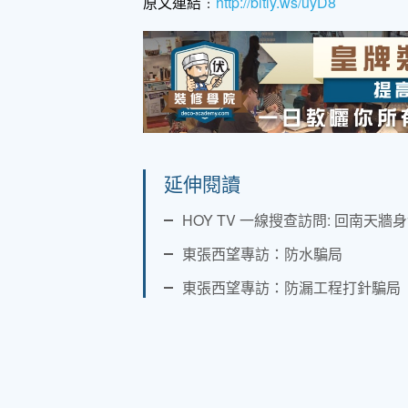
原文連結﹕
http://bitly.ws/uyD8
延伸閱讀
HOY TV 一線搜查訪問: 回南天牆
東張西望專訪：防水騙局
東張西望專訪：防漏工程打針騙局