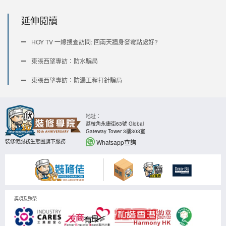
延伸閱讀
HOY TV 一線搜查訪問: 回南天牆身發霉點處好?
東張西望專訪：防水騙局
東張西望專訪：防漏工程打針騙局
地址：
荔枝角永康街63號 Global
Gateway Tower 3樓303室
Whatsapp查詢
裝修佬服務生態圈旗下服務
獎項及殊榮