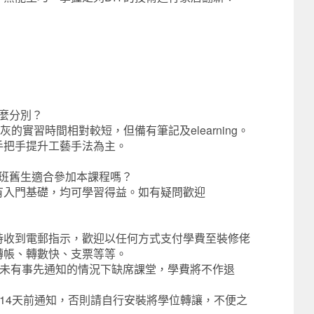
麼分別？
的實習時間相對較短，但備有筆記及elearning。
手把手提升工藝手法為主。
Y班舊生適合參加本課程嗎？
有入門基礎，均可學習得益。如有疑問歡迎
時收到電郵指示，歡迎以任何方式支付學費至裝修佬
轉帳、轉數快、支票等等。
在未有事先通知的情況下缺席課堂，學費將不作退
於14天前通知，否則請自行安裝將學位轉讓，不便之