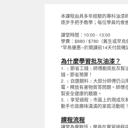
本課程由具多年經驗的專科油漆
逐步手把手教學；每位學員均會
課堂時間：10:00 - 13:00
學費：$880 / $780（舊生或早烏
*早鳥優惠─於開課前14天付款確
為什麼學習批灰油漆？
1. ﹝節省工錢﹞師傅剷底批灰髹油，
錢，節省預算！
2. ﹝自選靚料﹞大部分師傅仍
霉，釋放有害物質等問題。
師傅
製安全健康的靚牆。
3. ﹝享受過程﹞市面上的現成灰和
動手也是趣味滿滿的家庭活動呢
課程流程
課堂為實戰班，學員在實習過程中