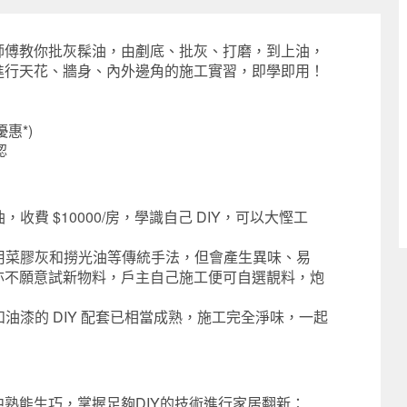
師傅教你批灰髹油，由剷底、批灰、
打磨，到上油，
進行天花、牆身、
內外邊角的施工實習，即學即用！
優惠*)
認
收費 $10000/房，學識自己 DIY，可以大慳工
沿用菜膠灰和撈光油等傳統手法，
但會產生異味、易
亦不願意試新物料，戶主自己施工便可自選靚料，
炮
油漆的 DIY 配套已相當成熟，
施工完全淨味，一起
！
熟能生巧，掌握足夠DIY的技術進行家居翻新：