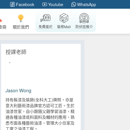
Facebook
Youtube
WhatsApp
查冊
關於我們
免費度尺
裝修Mall
防伏班推介
授課老師
Jason Wong
持有髹漆及裝飾(全科大工)牌照，亦是
意大利藝術漆品牌官方認可工匠。生於
油漆世家，自小跟隨父親學習油漆，精
通各種油漆底料面料及輔材的應用，熟
悉市面各種藝術油漆，管理大小住家及
工廈之油漆工程。