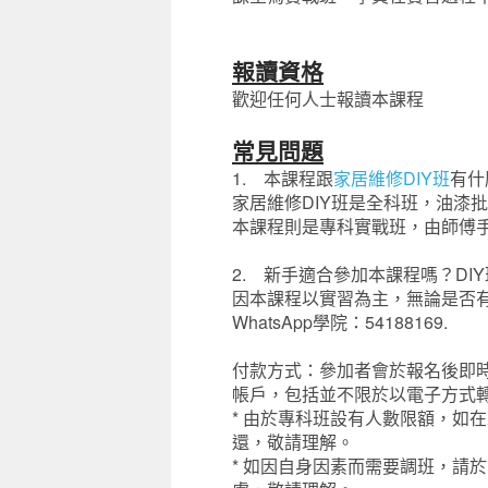
報讀資格
歡迎任何人士報讀本課程
常見問題
1. 本課程跟
家居維修DIY班
有什
家居維修DIY班是全科班，油漆批灰
本課程則是專科實戰班，由師傅
2. 新手適合參加本課程嗎？DI
因本課程以實習為主，無論是否
WhatsApp學院：54188169.
付款方式：參加者會於報名後即
帳戶，包括並不限於以電子方式
* 由於專科班設有人數限額，如
還，敬請理解。
* 如因自身因素而需要調班，請