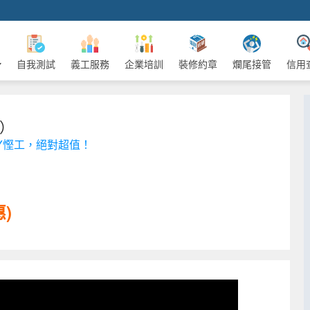
自我測試
義工服務
企業培訓
裝修約章
爛尾接管
信用
日）
Y慳工，絕對超值！
惠)