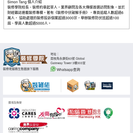
Simon Tang 個人介紹
裝修學院校長、裝修約章起草人，業界顧問及各大傳媒首選訪問對象，並於
財經雜誌連載裝修專欄。著有《裝修中伏破解手冊》，專頁追蹤人數超過6
萬人， 協助處理的裝修投訴個案超過3000宗，舉辦裝修防伏班超過100
屆、學員人數超過5000人。
地址：
荔枝角永康街63號 Global
Gateway Tower 3樓303室
Whatsapp查詢
裝修佬服務生態圈旗下服務
獎項及殊榮