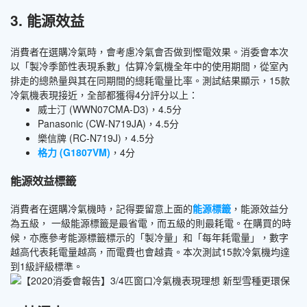
3. 能源效益
消費者在選購冷氣時，會考慮冷氣會否做到慳電效果。消委會本次
以「製冷季節性表現系數」估算冷氣機全年中的使用期間，從室內
排走的總熱量與其在同期間的總耗電量比率。測試結果顯示，15款
冷氣機表現接近，全部都獲得4分評分以上：
威士汀 (WWN07CMA-D3)，4.5分
Panasonic (CW-N719JA)，4.5分
樂信牌 (RC-N719J)，4.5分
格力 (G1807VM)
，4分
能源效益標籤
消費者在選購冷氣機時，記得要留意上面的
能源標籤
，能源效益分
為五級， 一級能源標籤是最省電，而五級的則最耗電。在購買的時
候，亦應參考能源標籤標示的「製冷量」和「每年耗電量」，數字
越高代表耗電量越高，而電費也會越貴。本次測試15款冷氣機均達
到1級評級標準。