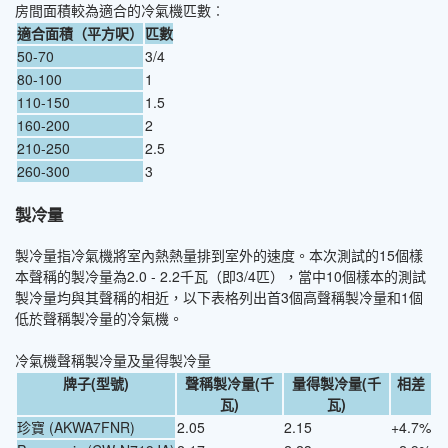
房間面積較為適合的冷氣機匹數︰
適合面積（平方呎）
匹數
50-70
3/4
80-100
1
110-150
1.5
160-200
2
210-250
2.5
260-300
3
製冷量
製冷量指冷氣機將室內熱熱量排到室外的速度。本次測試的15個樣
本聲稱的製冷量為2.0 - 2.2千瓦（即3/4匹），當中10個樣本的測試
製冷量均與其聲稱的相近，以下表格列出首3個高聲稱製冷量和1個
低於聲稱製冷量的冷氣機。
冷氣機聲稱製冷量及量得製冷量
牌子(型號)
聲稱製冷量(千
量得製冷量(千
相差
瓦)
瓦)
珍寶 (AKWA7FNR)
2.05
2.15
+4.7%