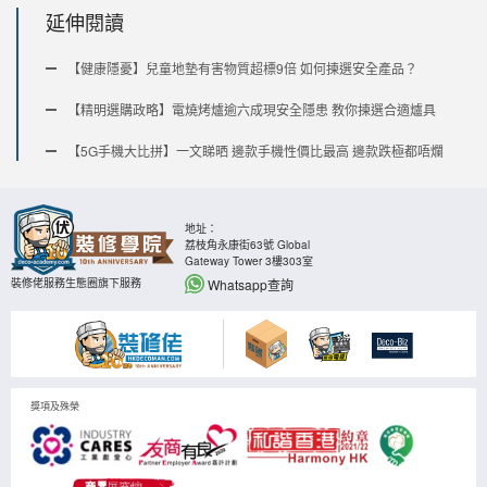
延伸閱讀
【健康隱憂】兒童地墊有害物質超標9倍 如何揀選安全產品？
【精明選購政略】電燒烤爐逾六成現安全隱患 教你揀選合適爐具
【5G手機大比拼】一文睇晒 邊款手機性價比最高 邊款跌極都唔爛
地址：
荔枝角永康街63號 Global
Gateway Tower 3樓303室
Whatsapp查詢
裝修佬服務生態圈旗下服務
獎項及殊榮