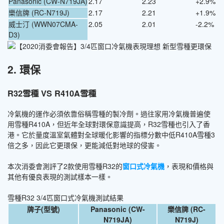
Panasonic (CW-N719JA)
2.17
2.23
+2.9%
樂信牌 (RC-N719J)
2.17
2.21
+1.9%
威士汀 (WWN07CMA-
2.05
2.01
-2.2%
D3)
2. 環保
R32雪種 VS R410A雪種
冷氣機的運作必須依靠俗稱雪種的製冷劑。過往家用冷氣機普遍使
用雪種R410A，但近年全球對環保意識提高，R32雪種也引入了香
港。它於量度溫室氣體對全球暖化影響的指標分數中低R410A雪種3
倍之多，因此它更環保，更能減低對地球的侵害。
本次消委會測評了2款使用雪種R32的
窗口式冷氣機
，表現和價格與
其他有優良表現的測試樣本一樣。
雪種R32 3/4匹窗口式冷氣機測試結果
牌子(型號)
Panasonic (CW-
樂信牌 (RC-
N719JA)
N719J)