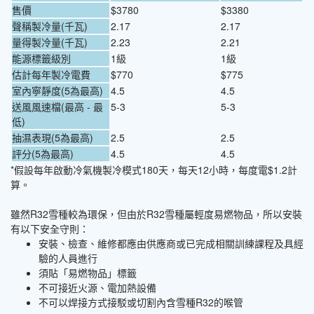
售價
$3780
$3380
聲稱製冷量(千瓦)
2.17
2.17
量得製冷量(千瓦)
2.23
2.21
能源標籤級別
1級
1級
估計每年製冷電費
$770
$775
室內寧靜度(5為最高)
4.5
4.5
送風風速檔(最高 - 最
5-3
5-3
低)
抽濕表現(5為最高)
2.5
2.5
評分(5為最高)
4.5
4.5
*假設每年啟動冷氣機製冷模式180天，每天12小時，每度電$1.2計
算。
雖然R32雪種較為環保，但由於R32雪種屬輕度易燃物品，所以安裝
有以下安全守則：
安裝、檢查、維修都應由供應商或已完成相關訓練課程及具經
驗的人員進行
須貼「易燃物品」標籤
不可接近火源、電加熱設備
不可以焊接方式接駁或切割內含雪種R32的喉管