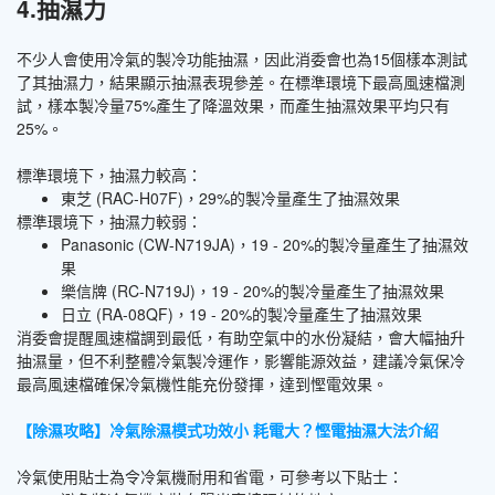
4.抽濕力
不少人會使用冷氣的製冷功能抽濕，因此消委會也為15個樣本測試
了其抽濕力，結果顯示抽濕表現參差。在標準環境下最高風速檔測
試，樣本製冷量75%產生了降溫效果，而產生抽濕效果平均只有
25%。
標準環境下，抽濕力較高：
東芝 (RAC-H07F)，29%的製冷量產生了抽濕效果
標準環境下，抽濕力較弱：
Panasonic (CW-N719JA)，19 - 20%的製冷量產生了抽濕效
果
樂信牌 (RC-N719J)，19 - 20%的製冷量產生了抽濕效果
日立 (RA-08QF)，19 - 20%的製冷量產生了抽濕效果
消委會提醒風速檔調到最低，有助空氣中的水份凝結，會大幅抽升
抽濕量，但不利整體冷氣製冷運作，影響能源效益，建議冷氣保冷
最高風速檔確保冷氣機性能充份發揮，達到慳電效果。
【除濕攻略】冷氣除濕模式功效小 耗電大？慳電抽濕大法介紹
冷氣使用貼士為令冷氣機耐用和省電，可參考以下貼士：