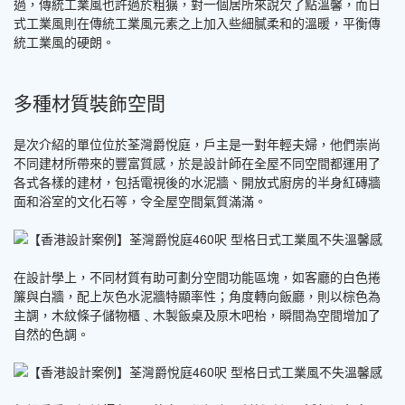
過，傳統工業風也許過於粗獷，對一個居所來說欠了點溫馨，而日
式工業風則在傳統工業風元素之上加入些細膩柔和的溫暖，平衡傳
統工業風的硬朗。
多種材質裝飾空間
是次介紹的單位位於荃灣爵悅庭，戶主是一對年輕夫婦，他們崇尚
不同建材所帶來的豐富質感，於是設計師在全屋不同空間都運用了
各式各樣的建材，包括電視後的水泥牆、開放式廚房的半身紅磚牆
面和浴室的文化石等，令全屋空間氣質滿滿。
在設計學上，不同材質有助可劃分空間功能區塊，如客廳的白色捲
簾與白牆，配上灰色水泥牆特顯率性；角度轉向飯廳，則以棕色為
主調，木紋條子儲物櫃﹑木製飯桌及原木吧枱，瞬間為空間增加了
自然的色調。