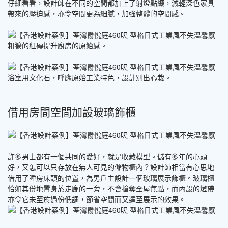
仔細看看，設計師在不同的空間都加上了射燈點綴，減輕深色家具
帶來的壓迫感，亦令空間更為細膩，加強整體的空間感。
粗獷的紅磚提升廚房的原始感。
浴室用文化石，呼應原始工業特色，設計別出心栽。
借用房間空間加設玻璃飾櫃
許多男士都有一個共同的愛好，就是收藏模型。儲有多年的心頭
好，又怎可以只存放在無人可見的儲物櫃內？設計師相當有心思地
借用了睡房床頭的位置，為男戶主設計一個玻璃展示飾櫃。玻璃櫃
恰如其份地置身於走廊的一旁，不會搶奪全屋焦點，而內設的燈帶
亦令它未至於過份低調，節省空間而又達至展示的效果。