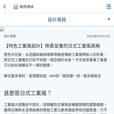
裝修網誌
設計風格
設計風格
2022年04月14日
【特色工業風設計】剛柔並重的日式工業風風格
黑色天花板、水泥牆和鎢絲燈飾等都是傳統工業風帶給人的形象，
而日式工業風你又知不知是一個怎樣的派系？今天就來看看工業風
可以如何演繹出不一樣的變奏。
單位基本資料：荃灣爵悅庭 / 460呎 / 兩房變一房 / 兩夫婦居住
甚麼是日式工業風？
工業風大家應該不陌生，其精髓在於展現自裸露質樸的建築樣貌，
運用石磚和水泥等經典的原始工業元素來塑造率性的隨意感。只不