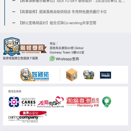
【將軍澳新樓示範單位】SEA TO SKY 裝修設計：2房及3房單位 北歐藍白調與木質藝術風（內含單位平面圖）
【商業裝修】甜美風格自助烘焙店 冬甩特色牆亮麗打卡位
【辦公室格局設計】組合式與Co-working共享空間
地址：
荔枝角永康街63號 Global
Gateway Tower 3樓303室
Whatsapp查詢
裝修佬服務生態圈旗下服務
獎項及殊榮